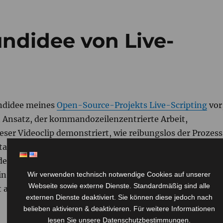
undidee von Live-
undidee meines
Open-Source-Projekts Live-Scripting
vor
ein Ansatz, der kommandozeilenzentrierte Arbeit,
er Videoclip demonstriert, wie reibungslos der Prozess
tion sein kann. Am Beispiel des Abrufs von
 Erstellung eines Berichts zeigt dieser Clip, wie einfac
 sein kann. Emacs-Benutzer können diese grundlegenden
Wir verwenden technisch notwendige Cookies auf unserer
Webseite sowie externe Dienste. Standardmäßig sind alle
kt anwenden.…
Read the rest
externen Dienste deaktiviert. Sie können diese jedoch nach
belieben aktivieren & deaktivieren. Für weitere Informationen
lesen Sie unsere Datenschutzbestimmungen.