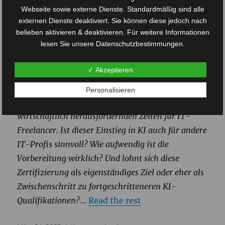
Erfahrungsbricht
Webseite sowie externe Dienste. Standardmäßig sind alle
externen Dienste deaktiviert. Sie können diese jedoch nach
In diesem Artikel teile ich meine Erfahrungen mit
belieben aktivieren & deaktivieren. Für weitere Informationen
lesen Sie unsere Datenschutzbestimmungen.
der AWS AI Practitioner Zertifizierung – vom
Lernprozess bis zur erfolgreichen Prüfung. Als
✓ Akzeptieren
AWS-Cloud Architekt mit mehreren
Zertifizierungen war dieser Schritt für mich ein
Personalisieren
logischer Einstieg in die KI-Welt, besonders in
wirtschaftlich herausfordernden Zeiten für IT-
Freelancer. Ist dieser Einstieg in KI auch für andere
IT-Profis sinnvoll? Wie aufwendig ist die
Vorbereitung wirklich? Und lohnt sich diese
Zertifizierung als eigenständiges Ziel oder eher als
Zwischenschritt zu fortgeschritteneren KI-
Qualifikationen?
…
Read the rest