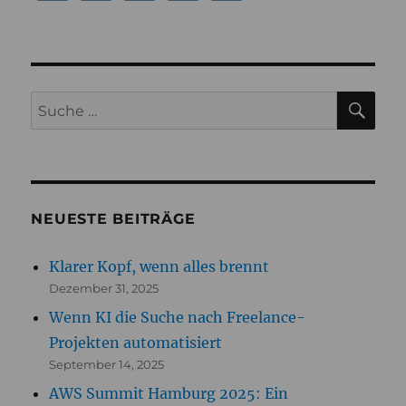
SU
Suche
nach:
NEUESTE BEITRÄGE
Klarer Kopf, wenn alles brennt
Dezember 31, 2025
Wenn KI die Suche nach Freelance-
Projekten automatisiert
September 14, 2025
AWS Summit Hamburg 2025: Ein