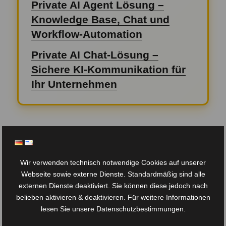
Private AI Agent Lösung –
Knowledge Base, Chat und
Workflow-Automation
Private AI Chat-Lösung –
Sichere KI-Kommunikation für
Ihr Unternehmen
„Künstliche Intelligenz wird entweder
das Beste oder das Schlimmste sein,
Wir verwenden technisch notwendige Cookies auf unserer
was der Menschheit je passiert ist.“ –
Webseite sowie externe Dienste. Standardmäßig sind alle
Stephen Hawking(1942-2018)
externen Dienste deaktiviert. Sie können diese jedoch nach
belieben aktivieren & deaktivieren. Für weitere Informationen
lesen Sie unsere Datenschutzbestimmungen.